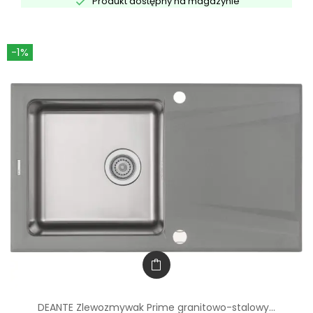

Produkt dostępny na magazynie
-1%
DEANTE Zlewozmywak Prime granitowo-stalowy...