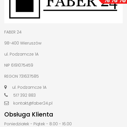
FABER 24
98-400 Wieruszów
ul. Podzamcze 1A
NIP 6191075459
REGON 731637585
ul. Podzamcze 1A
517 392 883
kontakt@faber24.pl
Obsługa Klienta
Poniedziałek - Piątek - 8.00 - 16.00