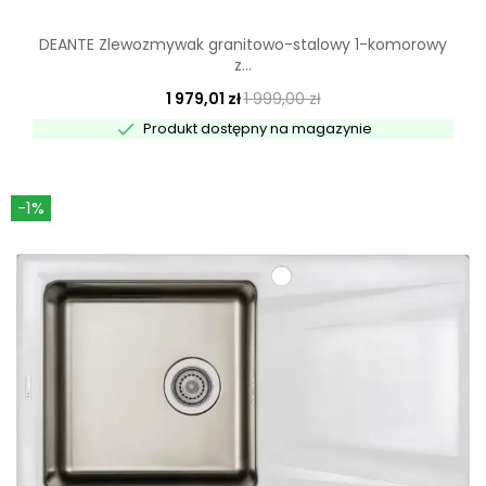
DEANTE Zlewozmywak granitowo-stalowy 1-komorowy
z...
1 979,01 zł
1 999,00 zł

Produkt dostępny na magazynie
-1%