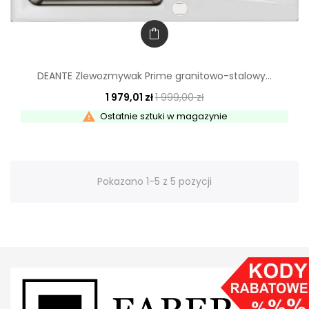
DEANTE Zlewozmywak Prime granitowo-stalowy...
1 979,01 zł
1 999,00 zł

Ostatnie sztuki w magazynie
Pokazano 1-5 z 5 pozycji