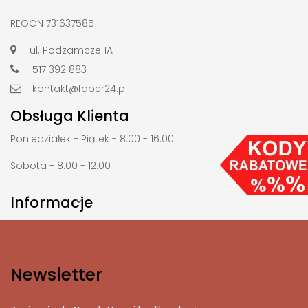
REGON 731637585
ul. Podzamcze 1A
517 392 883
kontakt@faber24.pl
Obsługa Klienta
Poniedziałek - Piątek - 8.00 - 16.00
Sobota - 8:00 - 12.00
Informacje

Newsletter