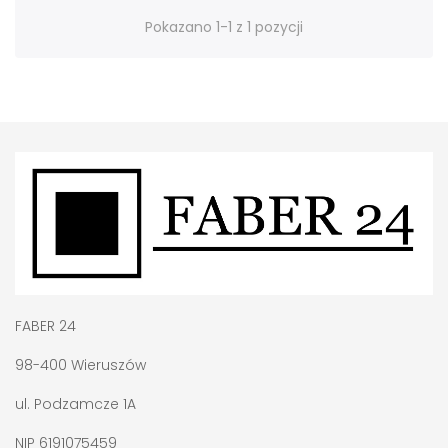
Pokazano 1-1 z 1 pozycji
FABER 24
98-400 Wieruszów
ul. Podzamcze 1A
NIP 6191075459