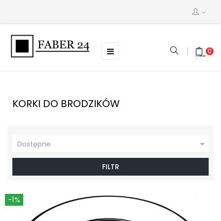
Toggle
☰
0
navigation
KORKI DO BRODZIKÓW

Dostępne
FILTR
-1%