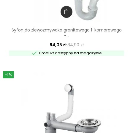
Syfon do zlewozmywaka granitowego 1-komorowego
-...
84,05 zł
84,90 zł

Produkt dostępny na magazynie
-1%