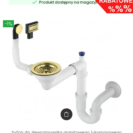

Produkt dostępny na magazynie
-1%
Syfon do zlewozmywaka granitowego 1-komorowego