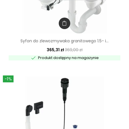
Syfon do zlewozmywaka granitowego 1.5- i...
365,31 zł
369,00 zł

Produkt dostępny na magazynie
-1%