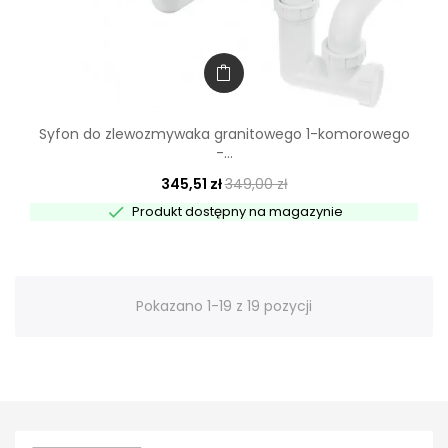
Syfon do zlewozmywaka granitowego 1-komorowego
-...
345,51 zł
349,00 zł

Produkt dostępny na magazynie
Pokazano 1-19 z 19 pozycji