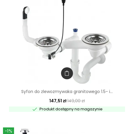
Syfon do zlewozmywaka granitowego 1.5- i...
147,51 zł
149,00 zł

Produkt dostępny na magazynie
-1%