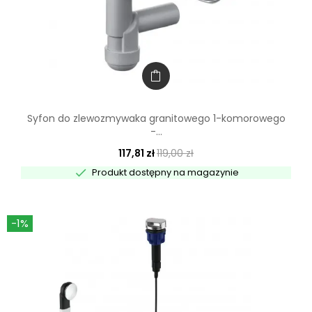
Syfon do zlewozmywaka granitowego 1-komorowego
-...
117,81 zł
119,00 zł

Produkt dostępny na magazynie
-1%