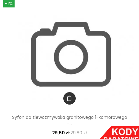
-1%
Syfon do zlewozmywaka granitowego 1-komorowego
-...
29,50 zł
29,80 zł