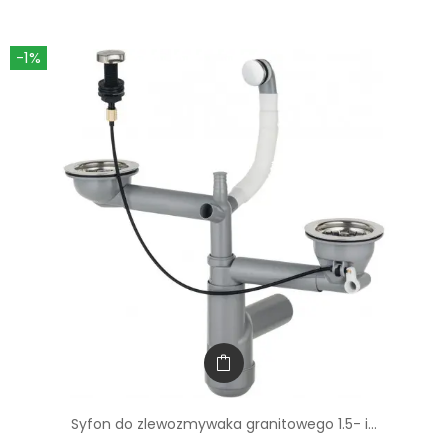
-1%
Syfon do zlewozmywaka granitowego 1.5- i...