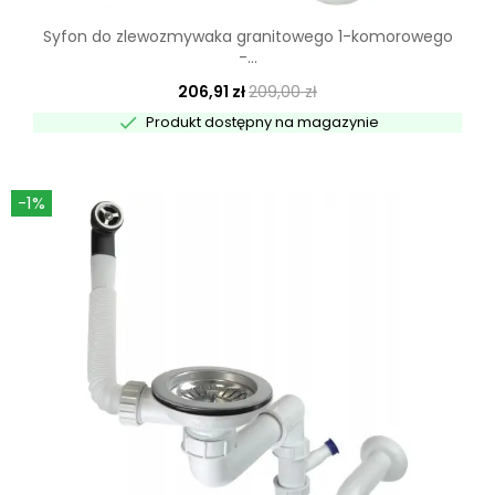
Syfon do zlewozmywaka granitowego 1-komorowego
-...
206,91 zł
209,00 zł

Produkt dostępny na magazynie
-1%