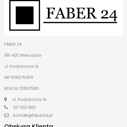
FABER 24
98-400 Wieruszów
ul. Podzamcze 1A
NIP 6191075459
REGON 731637585
ul. Podzamcze 1A
517 392 883
kontakt@faber24.pl
Obsługa Klienta