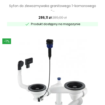
Syfon do zlewozmywaka granitowego 1-komorowego
-...
286,11 zł
289,00 zł

Produkt dostępny na magazynie
-1%