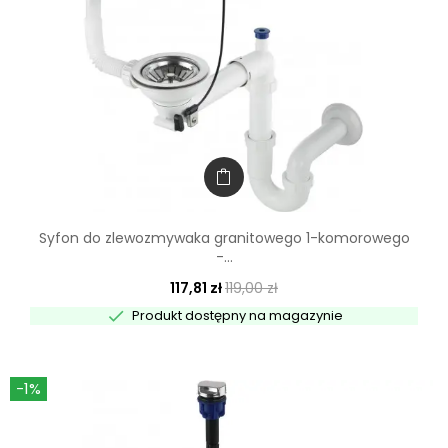
Syfon do zlewozmywaka granitowego 1-komorowego
-...
117,81 zł
119,00 zł

Produkt dostępny na magazynie
-1%