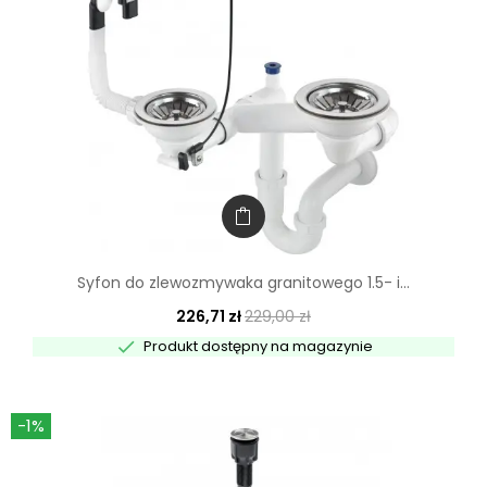
Syfon do zlewozmywaka granitowego 1.5- i...
226,71 zł
229,00 zł

Produkt dostępny na magazynie
-1%