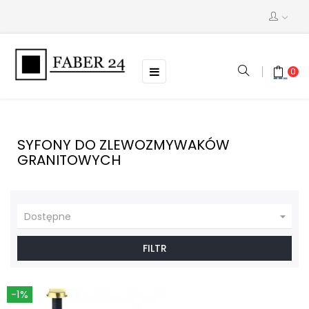
Toggle
☰
0
navigation
SYFONY DO ZLEWOZMYWAKÓW
GRANITOWYCH

Dostępne
FILTR
-1%