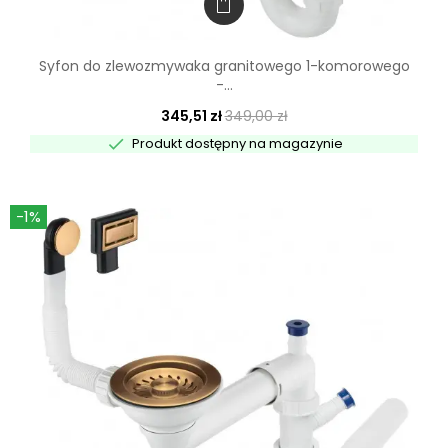
Syfon do zlewozmywaka granitowego 1-komorowego
-...
345,51 zł
349,00 zł

Produkt dostępny na magazynie
-1%