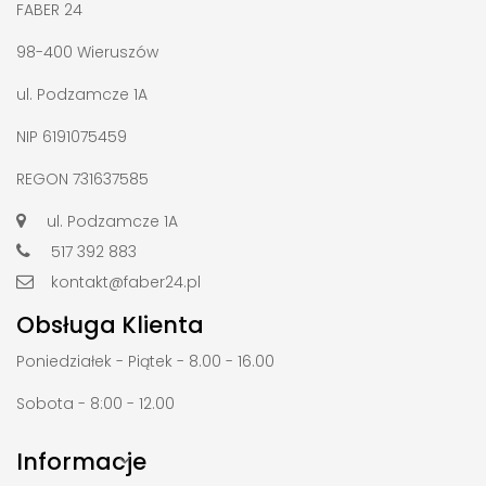
FABER 24
98-400 Wieruszów
ul. Podzamcze 1A
NIP 6191075459
REGON 731637585
ul. Podzamcze 1A
517 392 883
kontakt@faber24.pl
Obsługa Klienta
Poniedziałek - Piątek - 8.00 - 16.00
Sobota - 8:00 - 12.00
Informacje
