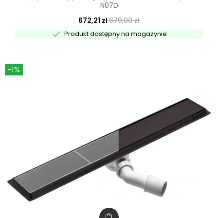
N07D
672,21 zł
679,00 zł

Produkt dostępny na magazynie
-1%