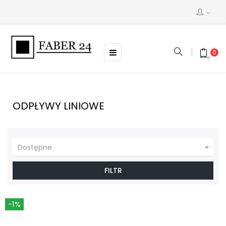
Toggle
☰
0
navigation
ODPŁYWY LINIOWE

Dostępne
FILTR
-1%