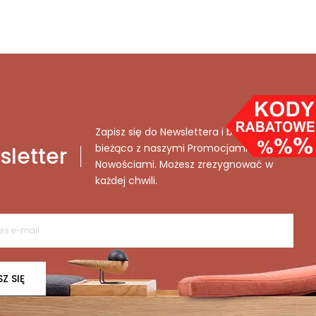
Zapisz się do Newslettera i bądź na
bieżąco z naszymi Promocjami i
letter
Nowościami. Możesz zrezygnować w
każdej chwili.
SZ SIĘ