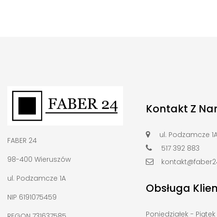
Kontakt Z Na
ul. Podzamcze 1
FABER 24
517 392 883
98-400 Wieruszów
kontakt@faber24
ul. Podzamcze 1A
Obsługa Klie
NIP 6191075459
Poniedziałek - Piątek
REGON 731637585