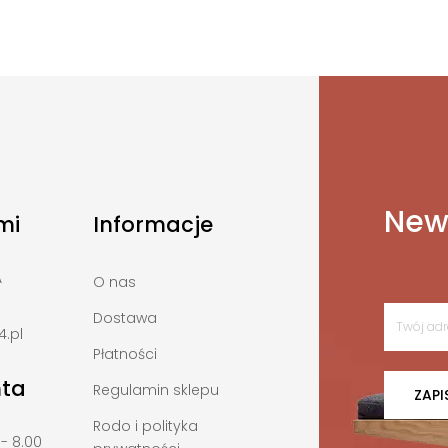
News
mi
Informacje
A
O nas
Dostawa
.pl
Płatności
nta
Regulamin sklepu
ZAPI
Rodo i polityka
 - 8.00