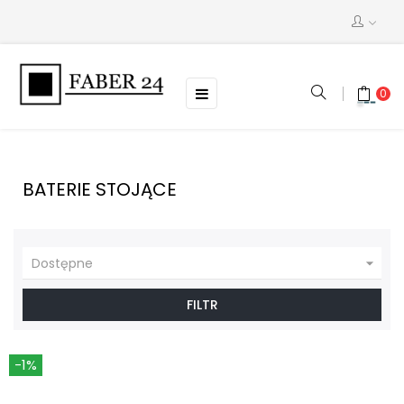
Toggle
☰
0
navigation
BATERIE STOJĄCE

Dostępne
FILTR
-1%