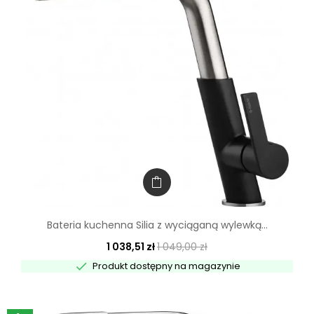
Bateria kuchenna Silia z wyciąganą wylewką...
1 038,51 zł
1 049,00 zł

Produkt dostępny na magazynie