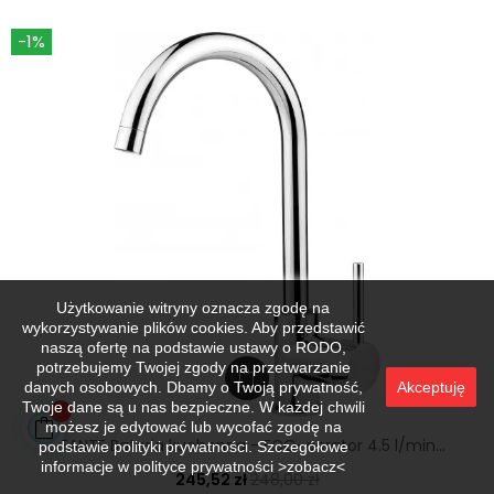
-1%
Użytkowanie witryny oznacza zgodę na
wykorzystywanie plików cookies. Aby przedstawić
naszą ofertę na podstawie ustawy o RODO,
potrzebujemy Twojej zgody na przetwarzanie
danych osobowych. Dbamy o Twoją prywatność,
Akceptuję
Twoje dane są u nas bezpieczne. W każdej chwili
możesz je edytować lub wycofać zgodę na
DEANTE Bateria kuchenna - ECO-aerator 4.5 l/min...
podstawie polityki prywatności. Szczegółowe
informacje w
polityce prywatności >zobacz<
245,52 zł
248,00 zł