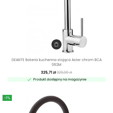
DEANTE Bateria kuchenna stojąca Aster chrom BCA
062M
325,71 zł
329,00 zł

Produkt dostępny na magazynie
-1%