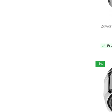
Zawór 

Pr
-1%