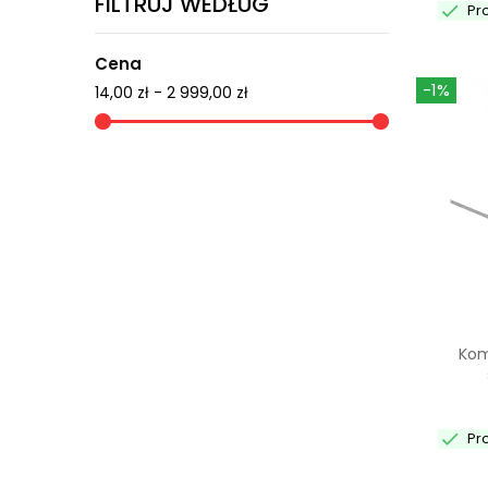
FILTRUJ WEDŁUG

Pr
Cena
-1%
14,00 zł - 2 999,00 zł
Kom

Pr