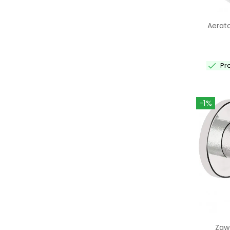
Aerato

Pr
-1%
Zaw