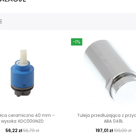
-1%
wica ceramiczna 40 mm -
Tuleja przedłużająca z przy
wysoka XDC00GNZD
ABA 048L
56,22 zł
56,79 zł
197,01 zł
199,00 zł