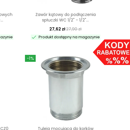
kowych
Zawór kątowy do podłączenia
..
spłuczki WC 1/2" - 1/2"...
27,62 zł
27,90 zł

gazynie
Produkt dostępny na magazynie
-1%
PCZ0
Tuleja mocująca do korków