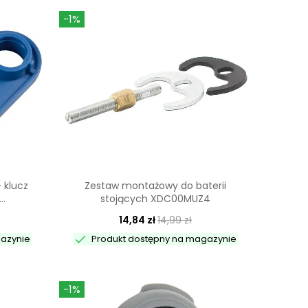
-1%
 klucz
Zestaw montażowy do baterii
..
stojących XDC00MUZ4
14,84 zł
14,99 zł

gazynie
Produkt dostępny na magazynie
-1%