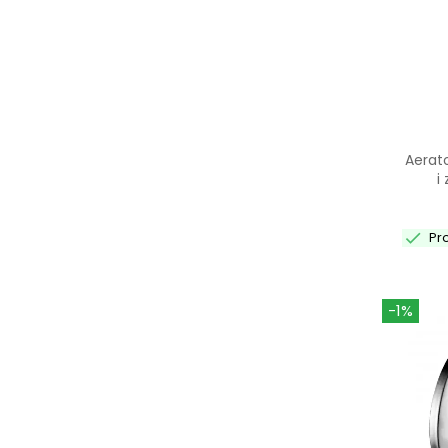
Aerat
i

Pr
-1%