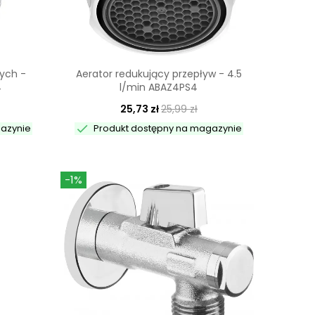
ych -
Aerator redukujący przepływ - 4.5
4
l/min ABAZ4PS4
25,73 zł
25,99 zł

gazynie
Produkt dostępny na magazynie
-1%