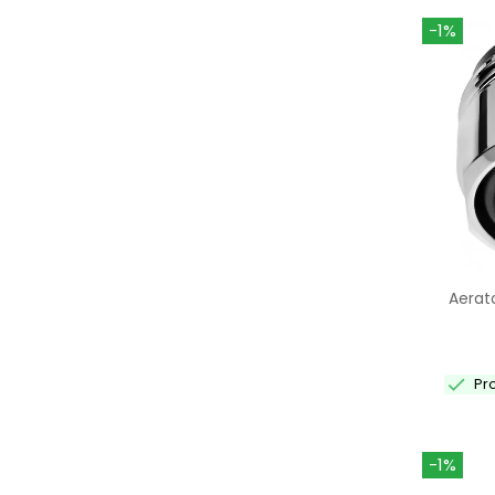
-1%
Aerat

Pr
-1%