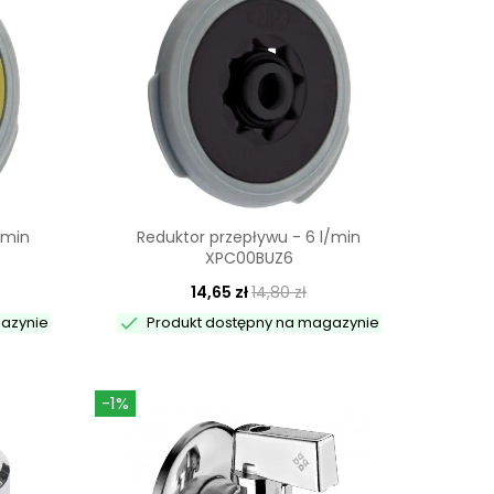
/min
Reduktor przepływu - 6 l/min
XPC00BUZ6
14,65 zł
14,80 zł

gazynie
Produkt dostępny na magazynie
-1%