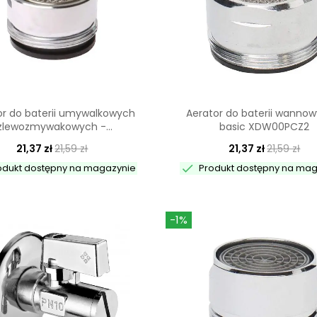
or do baterii umywalkowych
Aerator do baterii wannow
 zlewozmywakowych -...
basic XDW00PCZ2
21,37 zł
21,59 zł
21,37 zł
21,59 zł

odukt dostępny na magazynie
Produkt dostępny na ma
-1%