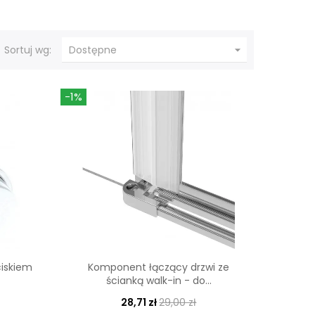

Sortuj wg:
Dostępne
-1%
ciskiem
Komponent łączący drzwi ze
ścianką walk-in - do...
28,71 zł
29,00 zł