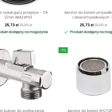
r redukujący przepływ - 3.8
Aerator do baterii umywal
l/min ABAZ4PS3
i zlewozmywakowych -.
25,73 zł
25,99 zł
25,73 zł
25,99 zł

odukt dostępny na magazynie
Produkt dostępny na ma
-1%
ór kulowy do podłączenia
Aerator do baterii XPCT2