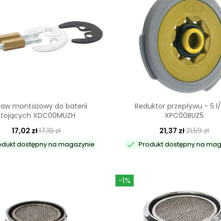
taw montażowy do baterii
Reduktor przepływu - 5 l
stojących XDC00MUZH
XPC00BUZ5
17,02 zł
17,19 zł
21,37 zł
21,59 zł

odukt dostępny na magazynie
Produkt dostępny na ma
-1%