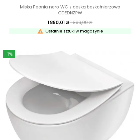
Miska Peonia nero WC z deską bezkołnierzowa
CDEDNZPW
1 880,01 zł
1 899,00 zł

Ostatnie sztuki w magazynie
-1%