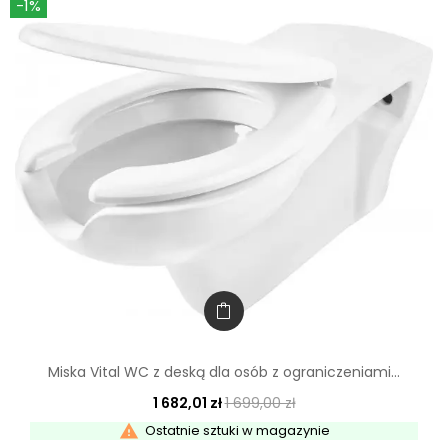
-1%
Miska Vital WC z deską dla osób z ograniczeniami...
1 682,01 zł
1 699,00 zł

Ostatnie sztuki w magazynie