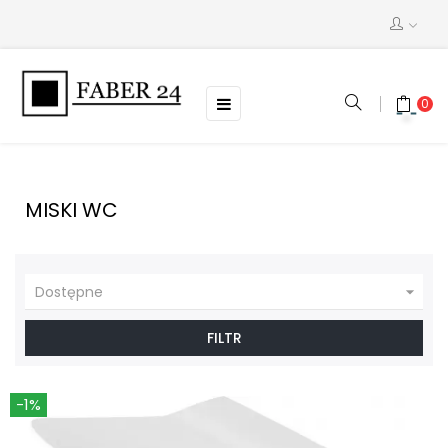
Toggle
☰
0
navigation
MISKI WC

Dostępne
FILTR
-1%