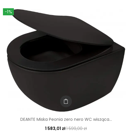
-1%
DEANTE Miska Peonia zero nero WC wisząca...
1 583,01 zł
1 599,00 zł