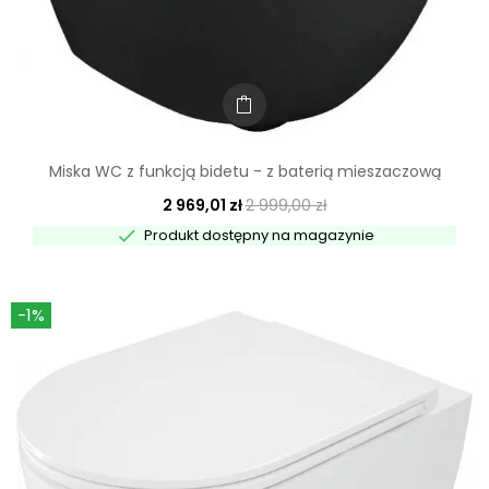
Miska WC z funkcją bidetu - z baterią mieszaczową
2 969,01 zł
2 999,00 zł

Produkt dostępny na magazynie
-1%