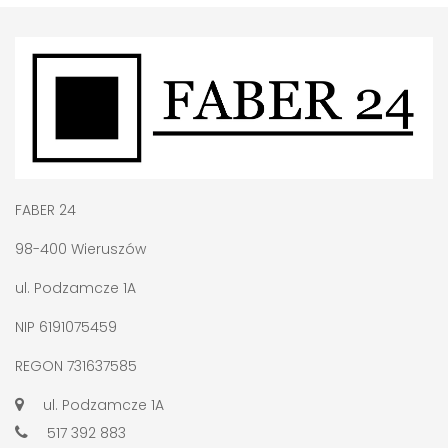
FABER 24
98-400 Wieruszów
ul. Podzamcze 1A
NIP 6191075459
REGON 731637585
ul. Podzamcze 1A
517 392 883