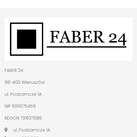
FABER 24
98-400 Wieruszów
ul. Podzamcze 1A
NIP 6191075459
REGON 731637585
ul. Podzamcze 1A