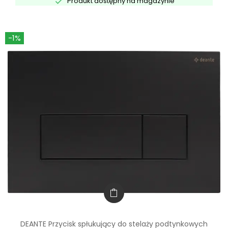

Produkt dostępny na magazynie
-1%
DEANTE Przycisk spłukujący do stelaży podtynkowych