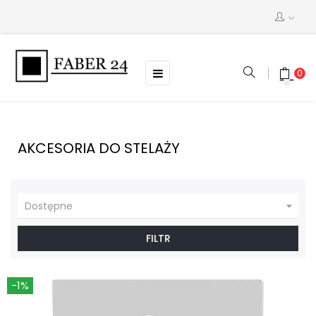
Toggle
☰
0
navigation
AKCESORIA DO STELAŻY

Dostępne
FILTR
-1%