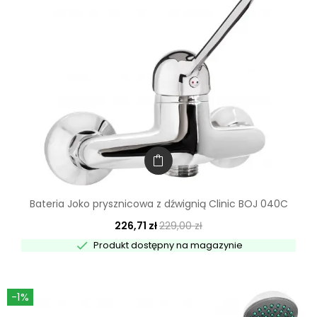
Bateria Joko prysznicowa z dźwignią Clinic BOJ 040C
226,71 zł
229,00 zł

Produkt dostępny na magazynie
-1%