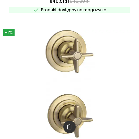
840,51 zł
849,00 zł

Produkt dostępny na magazynie
-1%