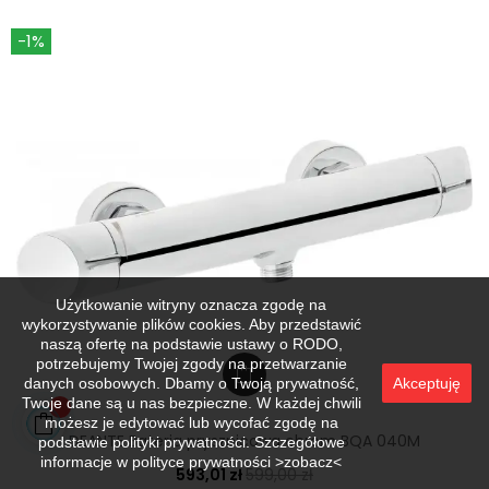
-1%
Użytkowanie witryny oznacza zgodę na
wykorzystywanie plików cookies. Aby przedstawić
naszą ofertę na podstawie ustawy o RODO,
potrzebujemy Twojej zgody na przetwarzanie
danych osobowych. Dbamy o Twoją prywatność,
Akceptuję
Twoje dane są u nas bezpieczne. W każdej chwili
możesz je edytować lub wycofać zgodę na
DEANTE Bateria prysznicowa chrom BQA 040M
podstawie polityki prywatności. Szczegółowe
informacje w
polityce prywatności >zobacz<
593,01 zł
599,00 zł