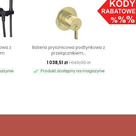
owa z
Bateria prysznicowa podtynkowa z
Bater
ym
przełącznikiem...
1 038,51 zł
1 049,00 zł


gazynie
Produkt dostępny na magazynie
Pr