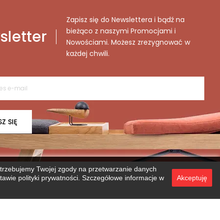
Zapisz się do Newslettera i bądź na
bieżąco z naszymi Promocjami i
letter
Nowościami. Możesz zrezygnować w
każdej chwili.
SZ SIĘ
otrzebujemy Twojej zgody na przetwarzanie danych
wie polityki prywatności. Szczegółowe informacje w
Akceptuję