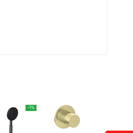
-1%
-1%