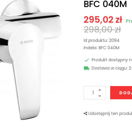
BFC 040M
295,02 zł
Pr
298,00 zł
Id produktu:
2094
Indeks:
BFC 040M
Produkt dostępny 

Dostawa w ciągu: 2

DOD
Udostępnij ten produk