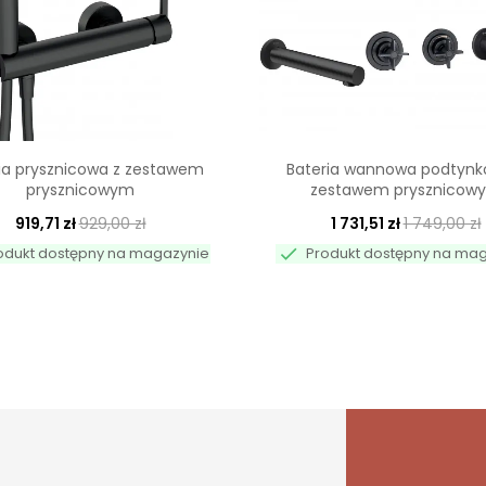
ia prysznicowa z zestawem
Bateria wannowa podtynk
prysznicowym
zestawem prysznicow
919,71 zł
929,00 zł
1 731,51 zł
1 749,00 zł

odukt dostępny na magazynie
Produkt dostępny na ma