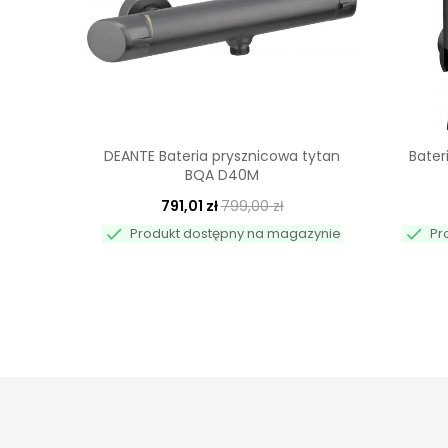
DEANTE Bateria prysznicowa tytan
Bater
BQA D40M
791,01 zł
799,00 zł


Produkt dostępny na magazynie
Pr