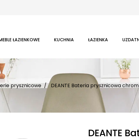
MEBLE ŁAZIENKOWE
KUCHNIA
ŁAZIENKA
UZDATN
erie prysznicowe
DEANTE Bateria prysznicowa chro
DEANTE Bat