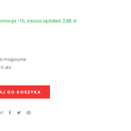
omocja -1%, zaoszczędziłeś: 2,98 zł
na magazynie
-5 dni
AJ DO KOSZYKA
t: