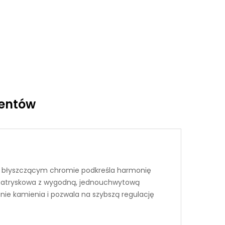
ientów
e w błyszczącym chromie podkreśla harmonię
ria natryskowa z wygodną, jednouchwytową
nie kamienia i pozwala na szybszą regulację