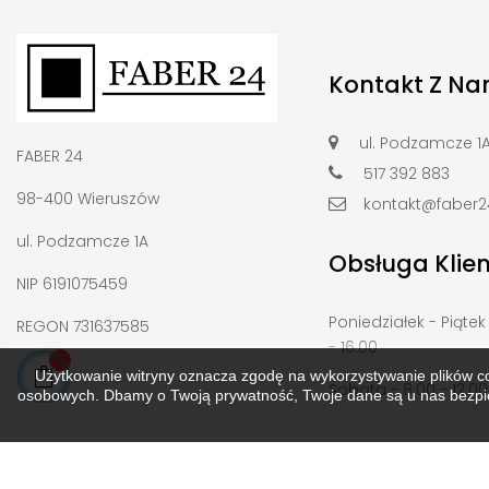
Kontakt Z Na
ul. Podzamcze 1
FABER 24
517 392 883
98-400 Wieruszów
kontakt@faber24
ul. Podzamcze 1A
Obsługa Klie
NIP 6191075459
Poniedziałek - Piątek
REGON 731637585
- 16.00
Użytkowanie witryny oznacza zgodę na wykorzystywanie plików c
Sobota - 8:00 - 12.00
osobowych. Dbamy o Twoją prywatność, Twoje dane są u nas bezpiec