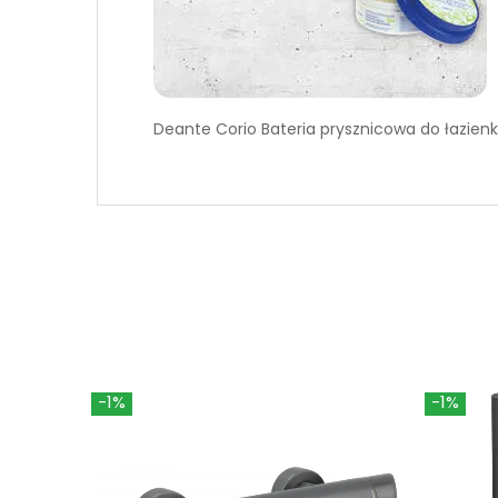
Deante Corio Bateria prysznicowa do łaz
-1%
-1%