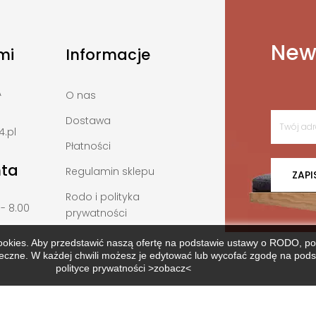
News
mi
Informacje
A
O nas
Dostawa
.pl
Płatności
nta
Regulamin sklepu
ZAPI
Rodo i polityka
 - 8.00
prywatności
ookies. Aby przedstawić naszą ofertę na podstawie ustawy o RODO, p
zne. W każdej chwili możesz je edytować lub wycofać zgodę na podsta
polityce prywatności >zobacz<