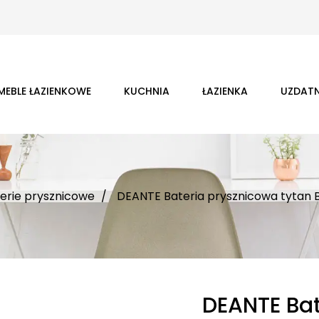
MEBLE ŁAZIENKOWE
KUCHNIA
ŁAZIENKA
UZDATN
erie prysznicowe
DEANTE Bateria prysznicowa tytan
DEANTE Bat