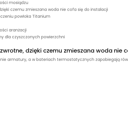
kości mosiądzu
zięki czemu zmieszana woda nie cofa się do instalacji
zczeniu powłoka Titanium
ści aranżacji
y dla czyszczonych powierzchni
wrotne, dzięki czemu zmieszana woda nie cof
ie armatury, a w bateriach termostatycznych zapobiegają równi