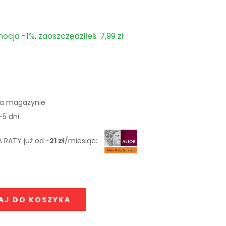
ocja -1%, zaoszczędziłeś: 7,99 zł
na magazynie
-5 dni
 RATY już od ~
21 zł
/miesiąc:
AJ DO KOSZYKA