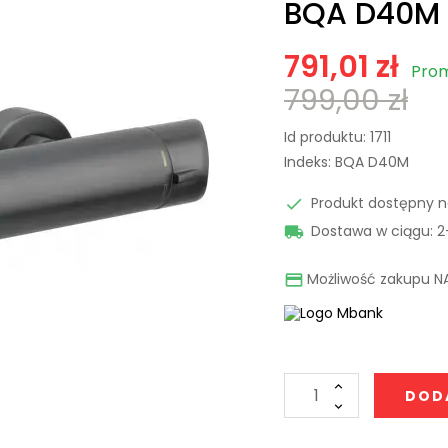
BQA D40M
791,01 zł
Prom
799,00 zł
Id produktu:
1711
Indeks:
BQA D40M
Produkt dostępny 

Dostawa w ciągu: 2

Możliwość zakupu NA

DOD