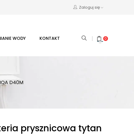
Zaloguj się
IANIE WODY
KONTAKT
0
 BQA D40M
eria prysznicowa tytan