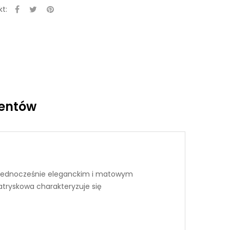
t:
ientów
 a jednocześnie eleganckim i matowym
atryskowa charakteryzuje się