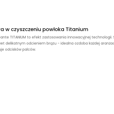
wa w czyszczeniu powłoka Titanium
ante TITANIUM to efekt zastosowania innowacyjnej technologii
et delikatnym odcieniem brązu - idealna ozdoba każdej aranżacji
uje odcisków palców.