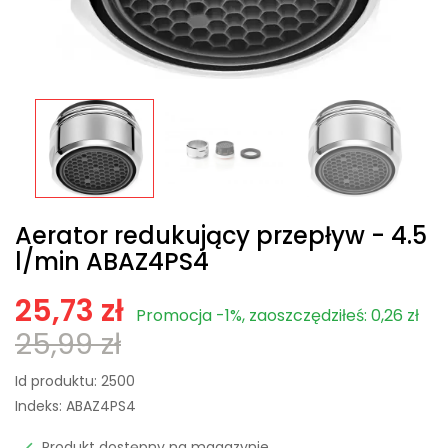
Aerator redukujący przepływ - 4.5
l/min ABAZ4PS4
25,73 zł
Promocja -1%, zaoszczędziłeś: 0,26 zł
25,99 zł
Id produktu:
2500
Indeks:
ABAZ4PS4
Produkt dostępny na magazynie
