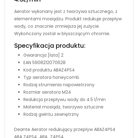
Aerator wykonany jest z tworzywa sztucznego, z
elementami mosiądzu. Produkt redukuje przepływ
wody, co znacznie zmniejsza jej zużycie.
Wykończony został w błyszczącym chromie.
Specyfikacja produktu:
Gwarancja [lata]
2
EAN
5908212070628
Kod produktu
ABAZ4PS4
Typ aeratora
honeycomb
Rodzaj strumienia
napowietrzony
Rozmiar aeratora
M24
Redukcja przepływu wody
do 4.5 l/min
Materiał
mosiądz, tworzywo sztuczne
Rodzaj gwintu
zewnętrzny
Deante Aerator redukujący przepływ ABAZ4PS4
ABA Z4PS4 ABA_Z4PS4