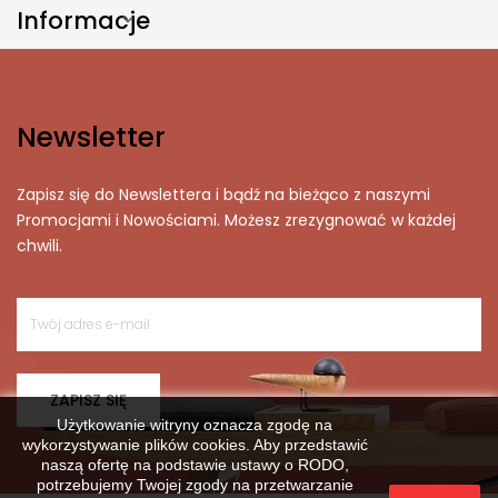
Informacje

Newsletter
Zapisz się do Newslettera i bądź na bieżąco z naszymi
Promocjami i Nowościami. Możesz zrezygnować w każdej
chwili.
ZAPISZ SIĘ
Użytkowanie witryny oznacza zgodę na
wykorzystywanie plików cookies. Aby przedstawić
naszą ofertę na podstawie ustawy o RODO,
potrzebujemy Twojej zgody na przetwarzanie