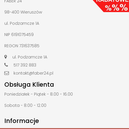
FABER 24
98-400 Wieruszów
ul. Podzamcze 1A
NIP 6191075459
REGON 731637585
ul. Podzamcze 1A
517 392 883
kontakt@faber24.pl
Obsługa Klienta
Poniedziałek - Piątek - 8.00 - 16.00
Sobota - 8:00 - 12.00
Informacje
