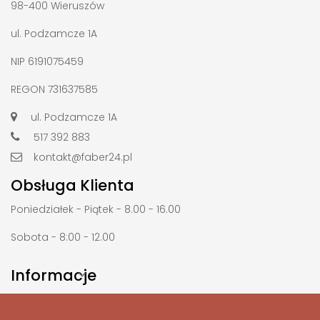
98-400 Wieruszów
ul. Podzamcze 1A
NIP 6191075459
REGON 731637585
ul. Podzamcze 1A
517 392 883
kontakt@faber24.pl
Obsługa Klienta
Poniedziałek - Piątek - 8.00 - 16.00
Sobota - 8:00 - 12.00
Informacje
