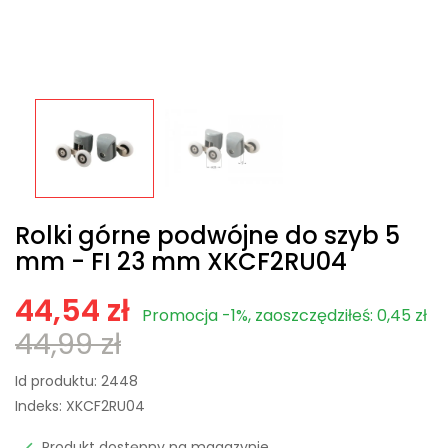
Rolki górne podwójne do szyb 5
mm - FI 23 mm XKCF2RU04
44,54 zł
Promocja -1%, zaoszczędziłeś: 0,45 zł
44,99 zł
Id produktu:
2448
Indeks:
XKCF2RU04
Produkt dostępny na magazynie
