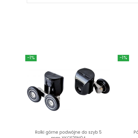
-1%
-1%
Rolki górne podwójne do szyb 5
P