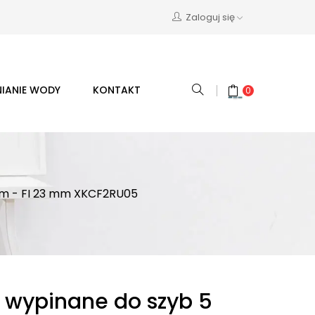
Zaloguj się
IANIE WODY
KONTAKT
0
mm - FI 23 mm XKCF2RU05
e wypinane do szyb 5