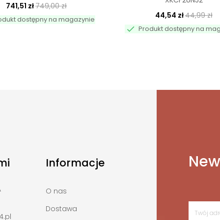
XKCF2UN52
741,51 zł
749,00 zł
44,54 zł
44,99 zł
odukt dostępny na magazynie

Produkt dostępny na ma
News
mi
Informacje
A
O nas
Dostawa
.pl