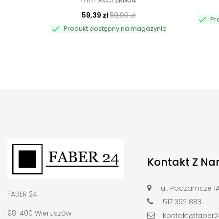
mm XKCF2RN04
59,39 zł
59,99 zł

Pr

Produkt dostępny na magazynie
Kontakt Z Na
ul. Podzamcze 1
FABER 24
517 392 883
98-400 Wieruszów
kontakt@faber24