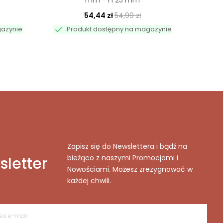
mm - FI 25 mm
54,44 zł
54,99 zł


gazynie
Produkt dostępny na magazynie
Zapisz się do Newslettera i bądź na
bieżąco z naszymi Promocjami i
letter
Nowościami. Możesz zrezygnować w
każdej chwili.