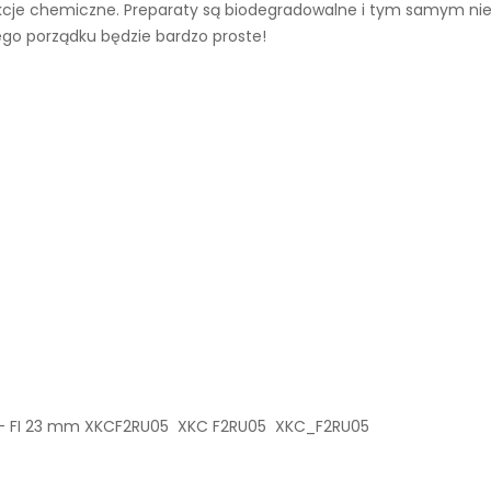
akcje chemiczne. Preparaty są biodegradowalne i tym samym nie
go porządku będzie bardzo proste!
m - FI 23 mm XKCF2RU05 XKC F2RU05 XKC_F2RU05