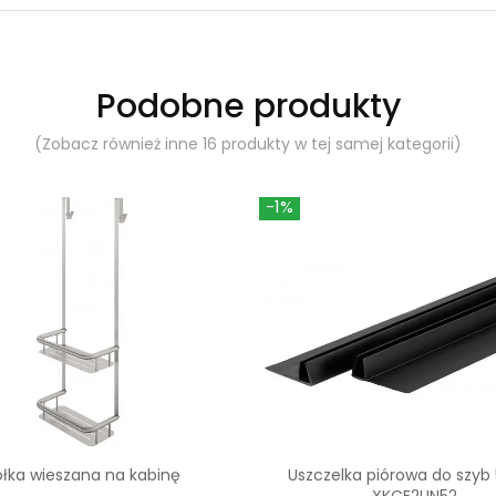
Podobne produkty
(Zobacz również inne 16 produkty w tej samej kategorii)
-1%
ółka wieszana na kabinę
Uszczelka piórowa do szy