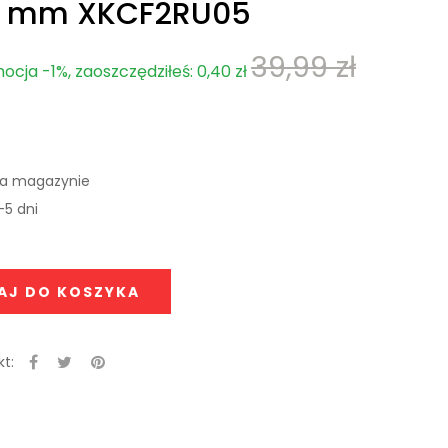
3 mm XKCF2RU05
39,99 zł
ocja -1%, zaoszczędziłeś: 0,40 zł
na magazynie
-5 dni
AJ DO KOSZYKA
t: