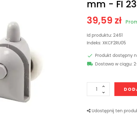
mm - FI 2
39,59 zł
Prom
Id produktu:
2461
Indeks:
XKCF2RU05
Produkt dostępny 

Dostawa w ciągu: 2

DOD
Udostępnij ten produk