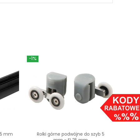
-1%
-1%
b 5 mm
Rolki górne podwójne do szyb 5
Profi