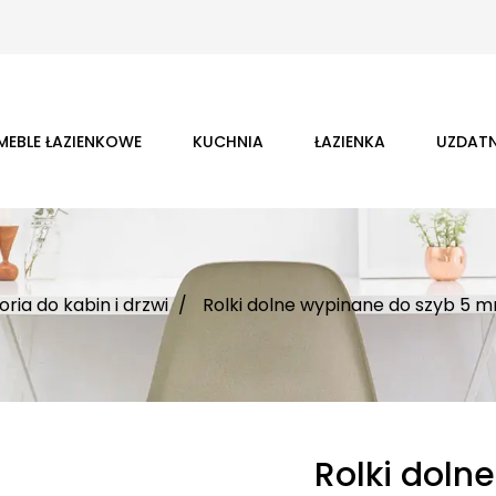
MEBLE ŁAZIENKOWE
KUCHNIA
ŁAZIENKA
UZDATN
ria do kabin i drzwi
Rolki dolne wypinane do szyb 5 
Rolki doln