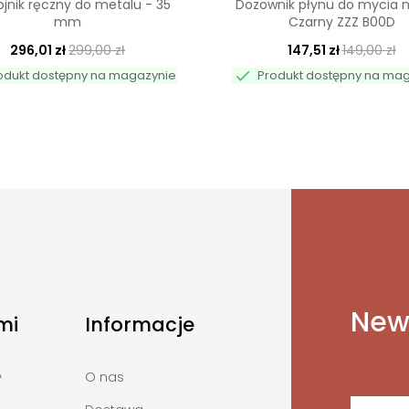
jnik ręczny do metalu - 35
Dozownik płynu do mycia 
mm
Czarny ZZZ B00D
296,01 zł
299,00 zł
147,51 zł
149,00 zł

odukt dostępny na magazynie
Produkt dostępny na ma
News
mi
Informacje
A
O nas