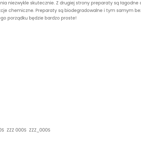
ia niezwykle skutecznie. Z drugiej strony preparaty są łagodne 
akcje chemiczne. Preparaty są biodegradowalne i tym samym bez
go porządku będzie bardzo proste!
00S ZZZ 000S ZZZ_000S