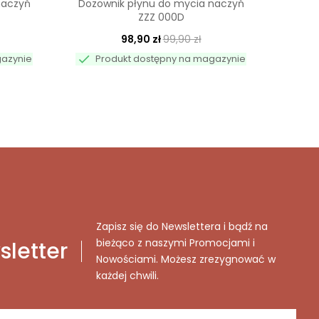
naczyń
Dozownik płynu do mycia naczyń
Dozo
ZZZ 000D
98,90 zł
99,90 zł

Pr

gazynie
Produkt dostępny na magazynie
Zapisz się do Newslettera i bądź na
bieżąco z naszymi Promocjami i
letter
Nowościami. Możesz zrezygnować w
każdej chwili.