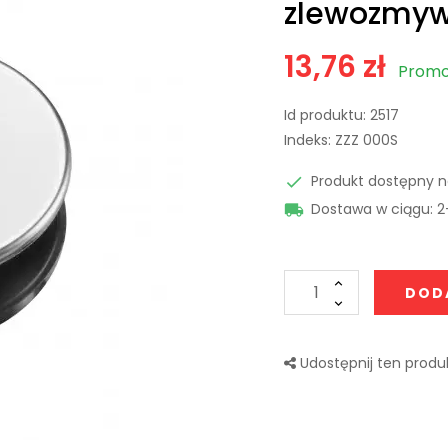
zlewozmyw
13,76 zł
Promoc
Id produktu:
2517
Indeks:
ZZZ 000S
Produkt dostępny 

Dostawa w ciągu: 2

DOD
Udostępnij ten produk