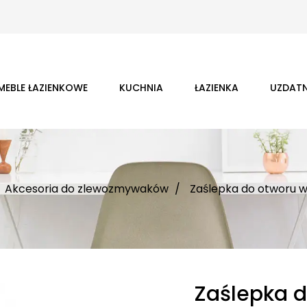
MEBLE ŁAZIENKOWE
KUCHNIA
ŁAZIENKA
UZDATN
Akcesoria do zlewozmywaków
Zaślepka do otworu 
Zaślepka d