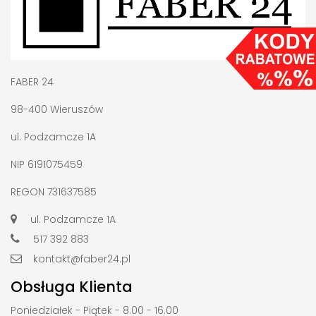
FABER 24
98-400 Wieruszów
ul. Podzamcze 1A
NIP 6191075459
REGON 731637585
ul. Podzamcze 1A
517 392 883
kontakt@faber24.pl
Obsługa Klienta
Poniedziałek - Piątek - 8.00 - 16.00