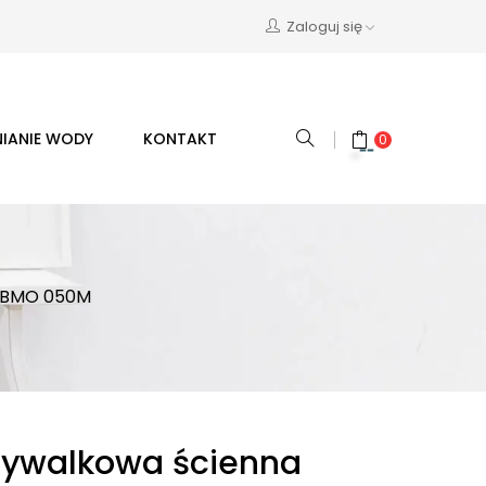
Zaloguj się
IANIE WODY
KONTAKT
0
M BMO 050M
mywalkowa ścienna