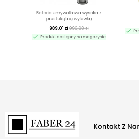
Bateria umywalkowa wysoka z
prostokątną wylewką
989,01 zł
999,00 zł

Pr

Produkt dostępny na magazynie
Kontakt Z Na