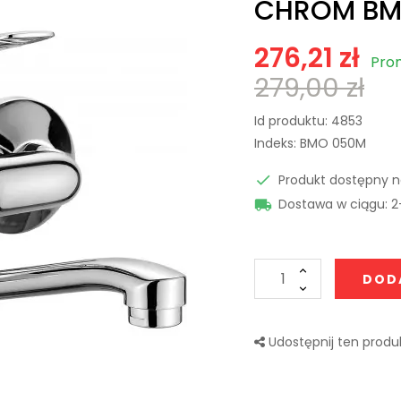
CHROM BM
276,21 zł
Prom
279,00 zł
Id produktu:
4853
Indeks:
BMO 050M
Produkt dostępny 

Dostawa w ciągu: 2

DOD
Udostępnij ten produk