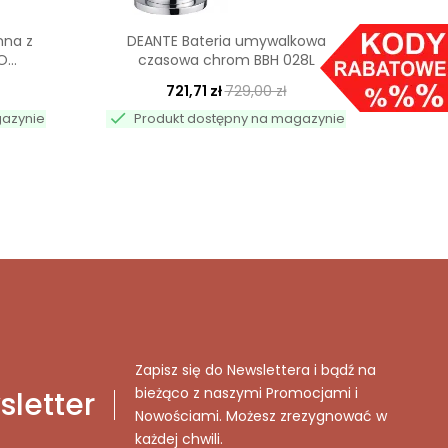
nna z
DEANTE Bateria umywalkowa
DE
...
czasowa chrom BBH 028L
wys
721,71 zł
729,00 zł


gazynie
Produkt dostępny na magazynie
Pr
Zapisz się do Newslettera i bądź na
bieżąco z naszymi Promocjami i
letter
Nowościami. Możesz zrezygnować w
każdej chwili.