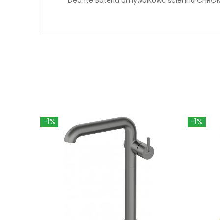
Deante Bateria umywalkowa ścienna CH
-1%
-1%