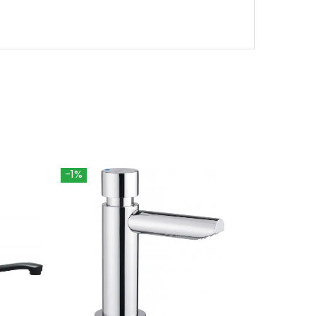
-1%
-1%