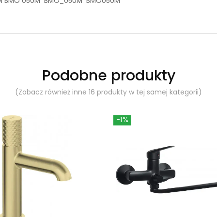
ROM BMO 050M BMO_050M BMO050M
Podobne produkty
(Zobacz również inne 16 produkty w tej samej kategorii)
-1%