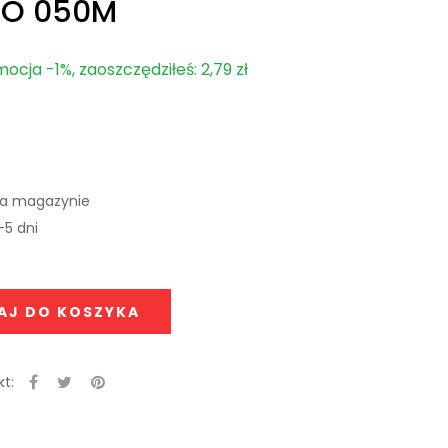
O 050M
ocja -1%, zaoszczędziłeś: 2,79 zł
na magazynie
-5 dni
AJ DO KOSZYKA
t: