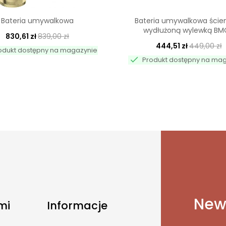
Bateria umywalkowa
Bateria umywalkowa ście
wydłużoną wylewką BMO
830,61 zł
839,00 zł
444,51 zł
449,00 zł
odukt dostępny na magazynie

Produkt dostępny na ma
News
mi
Informacje