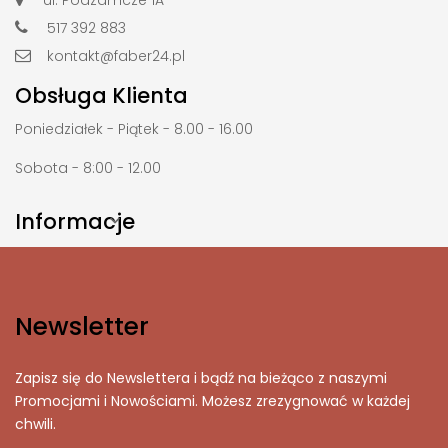
517 392 883
kontakt@faber24.pl
Obsługa Klienta
Poniedziałek - Piątek - 8.00 - 16.00
Sobota - 8:00 - 12.00
Informacje

Newsletter
Zapisz się do Newslettera i bądź na bieżąco z naszymi
Promocjami i Nowościami. Możesz zrezygnować w każdej
chwili.