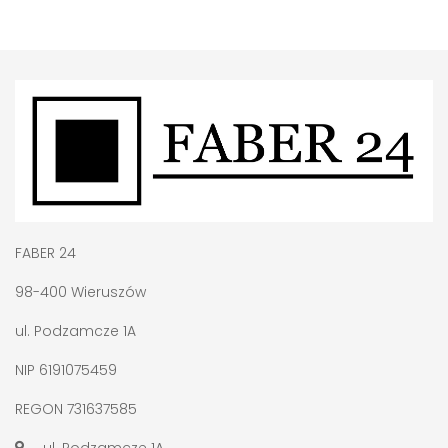
FABER 24
98-400 Wieruszów
ul. Podzamcze 1A
NIP 6191075459
REGON 731637585
ul. Podzamcze 1A