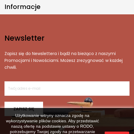
Informacje

Newsletter
Zapisz się do Newslettera i bądź na bieżąco z naszymi
Promocjami i Nowościami. Możesz zrezygnować w każdej
chwili.
ZAPISZ SIĘ
Użytkowanie witryny oznacza zgodę na
wykorzystywanie plików cookies. Aby przedstawić
naszą ofertę na podstawie ustawy o RODO,
potrzebujemy Twojej zgody na przetwarzanie