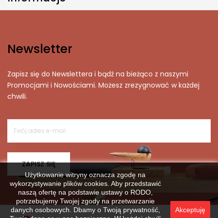
Newsletter
Zapisz się do Newslettera i bądź na bieżąco z naszymi
Promocjami i Nowościami. Możesz zrezygnować w każdej
chwili.
ZAPISZ SIĘ
Użytkowanie witryny oznacza zgodę na
wykorzystywanie plików cookies. Aby przedstawić
naszą ofertę na podstawie ustawy o RODO,
potrzebujemy Twojej zgody na przetwarzanie
danych osobowych. Dbamy o Twoją prywatność,
Akceptuję