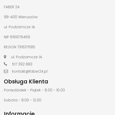
FABER 24
98-400 Wieruszów
ul. Podzamcze 1A
NIP 6191075459
REGON 731637585
ul. Podzamcze 1A
517 392 883
kontakt@faber24.pl
Obsługa Klienta
Poniedziałek - Piątek - 8.00 - 16.00
Sobota - 8:00 - 12.00
Informacje
