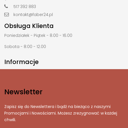
517 392 883
kontakt@faber24.pl
Obsługa Klienta
Poniedziałek - Piątek - 8.00 - 16.00
Sobota - 8:00 - 12.00
Informacje

Newsletter
Zapisz się do Newslettera i bądź na bieżąco z naszymi
Promocjami i Nowościami. Możesz zrezygnować w każdej
chwili.