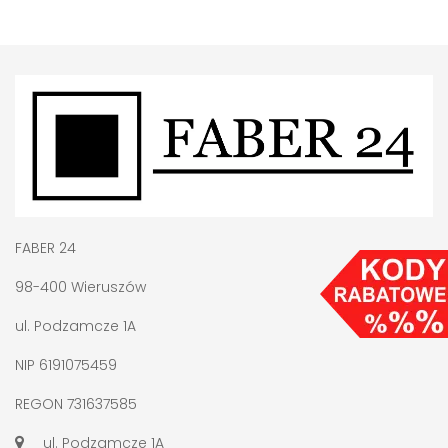
FABER 24
98-400 Wieruszów
ul. Podzamcze 1A
NIP 6191075459
REGON 731637585
ul. Podzamcze 1A