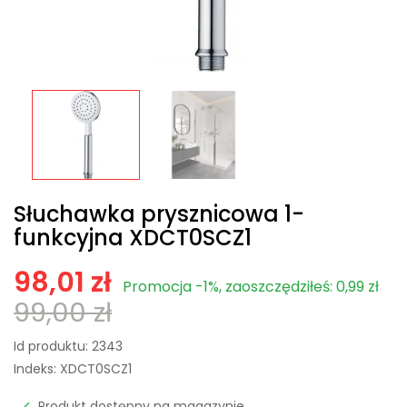
Słuchawka prysznicowa 1-
funkcyjna XDCT0SCZ1
98,01 zł
Promocja -1%, zaoszczędziłeś: 0,99 zł
99,00 zł
Id produktu:
2343
Indeks:
XDCT0SCZ1
Produkt dostępny na magazynie
