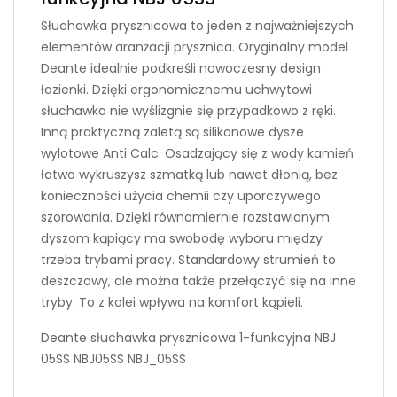
Słuchawka prysznicowa to jeden z najważniejszych
elementów aranżacji prysznica. Oryginalny model
Deante idealnie podkreśli nowoczesny design
łazienki. Dzięki ergonomicznemu uchwytowi
słuchawka nie wyślizgnie się przypadkowo z ręki.
Inną praktyczną zaletą są silikonowe dysze
wylotowe Anti Calc. Osadzający się z wody kamień
łatwo wykruszysz szmatką lub nawet dłonią, bez
konieczności użycia chemii czy uporczywego
szorowania. Dzięki równomiernie rozstawionym
dyszom kąpiący ma swobodę wyboru między
trzeba trybami pracy. Standardowy strumień to
deszczowy, ale można także przełączyć się na inne
tryby. To z kolei wpływa na komfort kąpieli.
Deante słuchawka prysznicowa 1-funkcyjna NBJ
05SS NBJ05SS NBJ_05SS