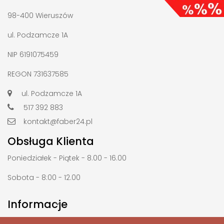
98-400 Wieruszów
ul. Podzamcze 1A
NIP 6191075459
REGON 731637585
ul. Podzamcze 1A
517 392 883
kontakt@faber24.pl
Obsługa Klienta
Poniedziałek - Piątek - 8.00 - 16.00
Sobota - 8:00 - 12.00
Informacje
