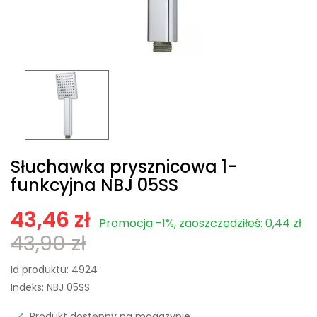
Słuchawka prysznicowa 1-
funkcyjna NBJ 05SS
43,46 zł
Promocja -1%, zaoszczędziłeś: 0,44 zł
43,90 zł
Id produktu:
4924
Indeks:
NBJ 05SS
Produkt dostępny na magazynie
