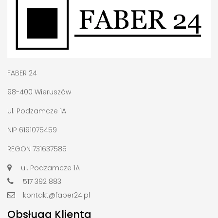
FABER 24
98-400 Wieruszów
ul. Podzamcze 1A
NIP 6191075459
REGON 731637585
ul. Podzamcze 1A
517 392 883
kontakt@faber24.pl
Obsługa Klienta