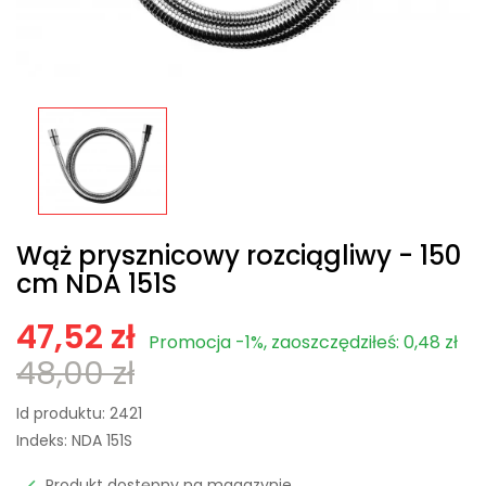
Wąż prysznicowy rozciągliwy - 150
cm NDA 151S
47,52 zł
Promocja -1%, zaoszczędziłeś: 0,48 zł
48,00 zł
Id produktu:
2421
Indeks:
NDA 151S
Produkt dostępny na magazynie
