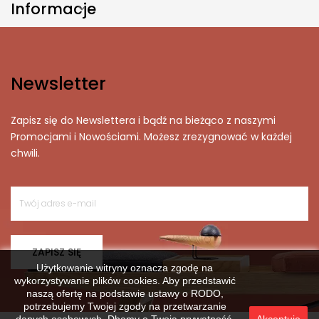
Informacje

Newsletter
Zapisz się do Newslettera i bądź na bieżąco z naszymi
Promocjami i Nowościami. Możesz zrezygnować w każdej
chwili.
ZAPISZ SIĘ
Użytkowanie witryny oznacza zgodę na
wykorzystywanie plików cookies. Aby przedstawić
naszą ofertę na podstawie ustawy o RODO,
potrzebujemy Twojej zgody na przetwarzanie