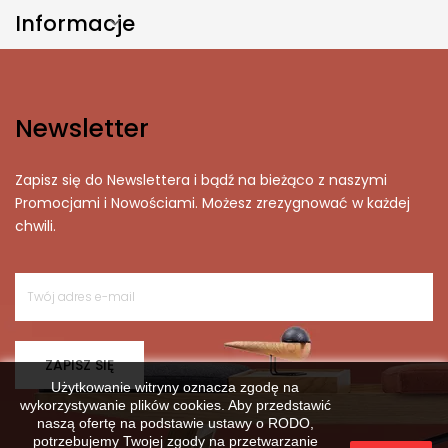
Informacje

Newsletter
Zapisz się do Newslettera i bądź na bieżąco z naszymi
Promocjami i Nowościami. Możesz zrezygnować w każdej
chwili.
ZAPISZ SIĘ
Użytkowanie witryny oznacza zgodę na
wykorzystywanie plików cookies. Aby przedstawić
naszą ofertę na podstawie ustawy o RODO,
potrzebujemy Twojej zgody na przetwarzanie