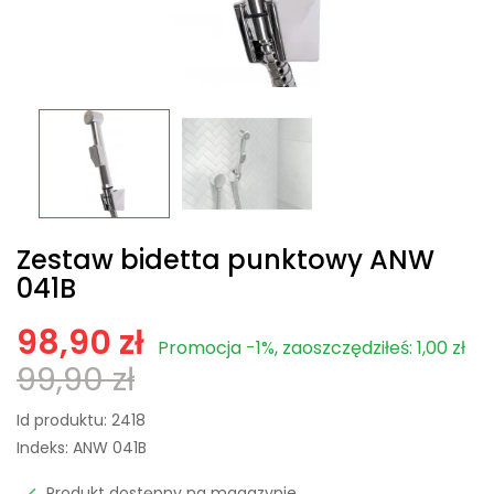
Zestaw bidetta punktowy ANW
041B
98,90 zł
Promocja -1%, zaoszczędziłeś: 1,00 zł
99,90 zł
Id produktu:
2418
Indeks:
ANW 041B
Produkt dostępny na magazynie
