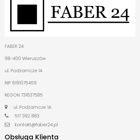
FABER 24
98-400 Wieruszów
ul. Podzamcze 1A
NIP 6191075459
REGON 731637585
ul. Podzamcze 1A
517 392 883
kontakt@faber24.pl
Obsługa Klienta