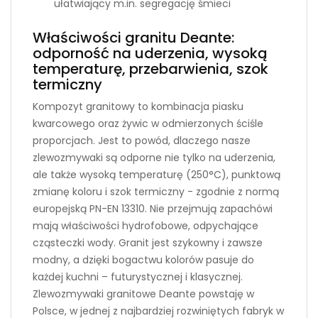
ułatwiający m.in. segregację śmieci
Właściwości granitu Deante:
odporność na uderzenia, wysoką
temperaturę, przebarwienia, szok
termiczny
Kompozyt granitowy to kombinacja piasku
kwarcowego oraz żywic w odmierzonych ściśle
proporcjach. Jest to powód, dlaczego nasze
zlewozmywaki są odporne nie tylko na uderzenia,
ale także wysoką temperaturę (250°C), punktową
zmianę koloru i szok termiczny - zgodnie z normą
europejską PN-EN 13310. Nie przejmują zapachówi
mają właściwości hydrofobowe, odpychające
cząsteczki wody. Granit jest szykowny i zawsze
modny, a dzięki bogactwu kolorów pasuje do
każdej kuchni – futurystycznej i klasycznej.
Zlewozmywaki granitowe Deante powstaję w
Polsce, w jednej z najbardziej rozwiniętych fabryk w