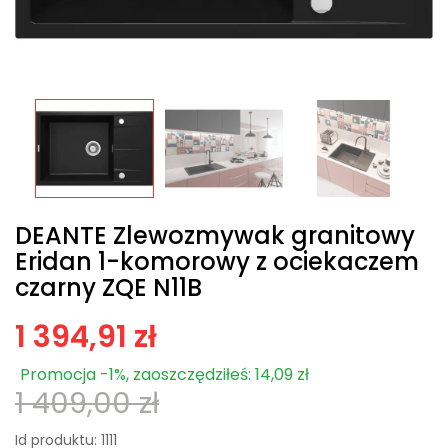
DEANTE Zlewozmywak granitowy
Eridan 1-komorowy z ociekaczem
czarny ZQE N11B
1 394,91 zł
Promocja -1%, zaoszczędziłeś: 14,09 zł
1 409,00 zł
Id produktu:
1111