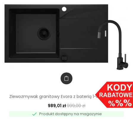
Zlewozmywak granitowy Evora z baterią 1-komorowy z...
989,01 zł
999,00 zł

Produkt dostępny na magazynie