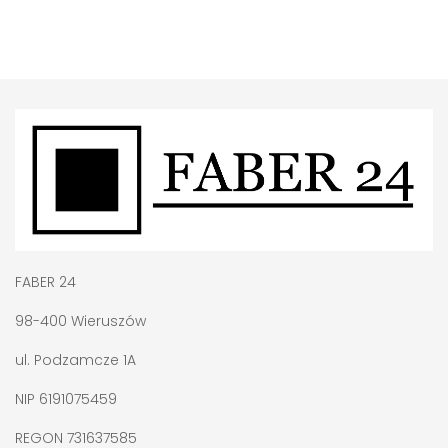
FABER 24
98-400 Wieruszów
ul. Podzamcze 1A
NIP 6191075459
REGON 731637585