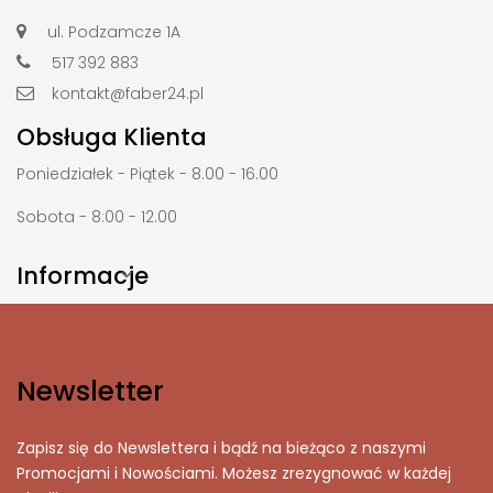
ul. Podzamcze 1A
517 392 883
kontakt@faber24.pl
Obsługa Klienta
Poniedziałek - Piątek - 8.00 - 16.00
Sobota - 8:00 - 12.00
Informacje

Newsletter
Zapisz się do Newslettera i bądź na bieżąco z naszymi
Promocjami i Nowościami. Możesz zrezygnować w każdej