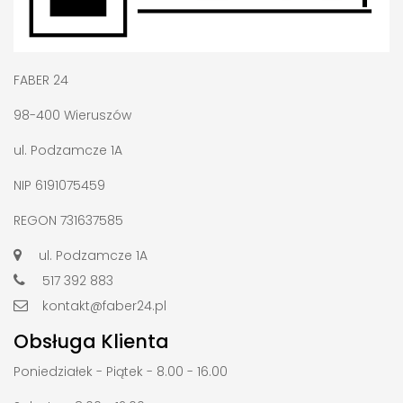
FABER 24
98-400 Wieruszów
ul. Podzamcze 1A
NIP 6191075459
REGON 731637585
ul. Podzamcze 1A
517 392 883
kontakt@faber24.pl
Obsługa Klienta
Poniedziałek - Piątek - 8.00 - 16.00