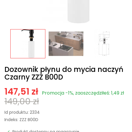
Dozownik płynu do mycia naczyń
Czarny ZZZ B00D
147,51 zł
Promocja -1%, zaoszczędziłeś: 1,49 zł
149,00 zł
Id produktu:
2334
Indeks:
ZZZ B00D
Produkt dostępny na magazynie
