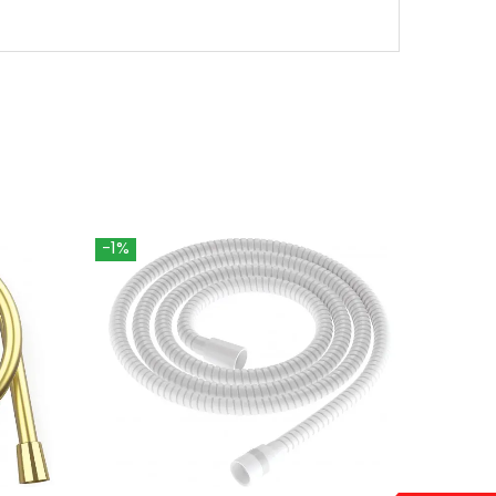
-1%
-1%