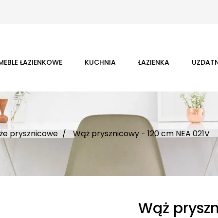
MEBLE ŁAZIENKOWE
KUCHNIA
ŁAZIENKA
UZDATN
że prysznicowe
Wąż prysznicowy - 120 cm NEA 021V
Wąż pryszn