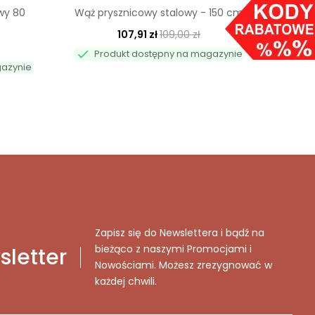
wy 80
Wąż prysznicowy stalowy - 150 cm
Wąż
107,91 zł
109,00 zł

Produkt dostępny na magazynie

gazynie
Pr
Zapisz się do Newslettera i bądź na
bieżąco z naszymi Promocjami i
letter
Nowościami. Możesz zrezygnować w
każdej chwili.