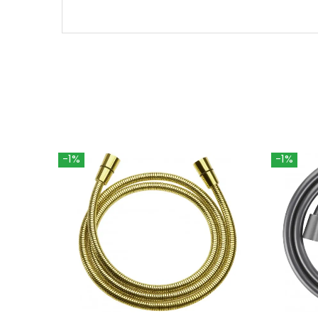
-1%
-1%