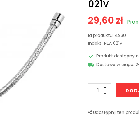
021V
29,60 zł
Promo
Id produktu:
4930
Indeks:
NEA 021V
Produkt dostępny 

Dostawa w ciągu: 2

DOD
Udostępnij ten produk