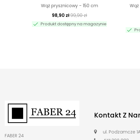
Wąż prysznicowy - 150 cm
Wąż 
98,90 zł
99,90 zł

Produkt dostępny na magazynie

Pr
Kontakt Z Na
ul. Podzamcze 1
FABER 24