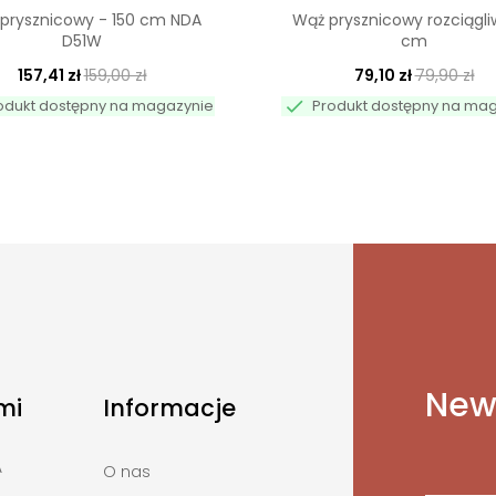
prysznicowy - 150 cm NDA
Wąż prysznicowy rozciągli
D51W
cm
157,41 zł
159,00 zł
79,10 zł
79,90 zł

odukt dostępny na magazynie
Produkt dostępny na ma
News
mi
Informacje
A
O nas